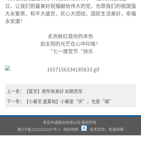
日，让我们把最美好祝福献给伟大的党，也愿我们的祖国强
大永繁荣，和平大盛世，民心大团结，国民生活美好，幸福
永安康！
炙热鲜红是你的本色
如太阳的光芒在心中印烙！
“七一建党节“快乐
上一条：【夏至】愿所有美好 如期而至
下一条：【小暑至 盛夏始】小暑是“伏”，也是“福”
青岛亨通建设有限公司 版权所有
鲁ICP备2022010287号-1
网站地图
技术支持：
知道网络