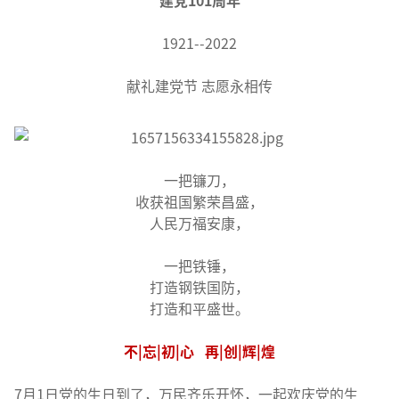
1921--2022
献礼建党节 志愿永相传
一把镰刀，
收获祖国繁荣昌盛，
人民万福安康，
一把铁锤，
打造钢铁国防，
打造和平盛世。
不|忘|初|心 再|创|辉|煌
7月1日党的生日到了，万民齐乐开怀，一起欢庆党的生