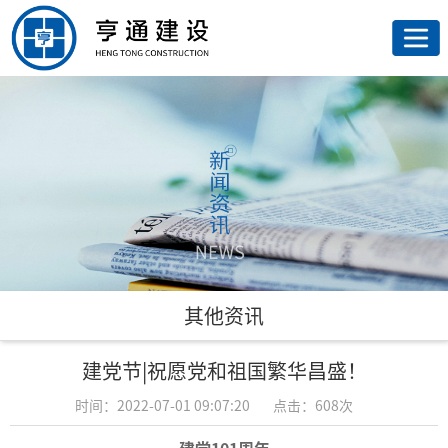
网
站
走
首
进
荣
页
亨
誉
亨
通
资
通
新
质
业
闻
联
其他资讯
务
资
系
建党节|祝愿党和祖国繁华昌盛！
讯
我
时间：2022-07-01 09:07:20
点击：608次
们
建党101周年