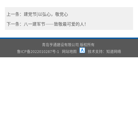
上一条：建党节|以弘心，敬党心
下一条：八一建军节——致敬最可爱的人！
青岛亨通建设有限公司 版权所有
鲁ICP备2022010287号-1
网站地图
技术支持：
知道网络