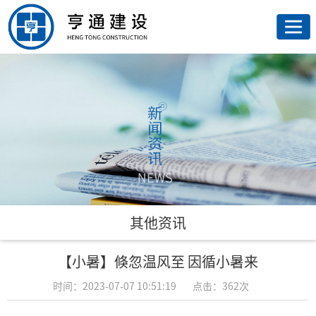
网
站
走
首
进
荣
页
亨
誉
亨
通
资
通
新
质
业
闻
联
其他资讯
务
资
系
【小暑】倏忽温风至 因循小暑来
讯
我
时间：2023-07-07 10:51:19
点击：362次
们