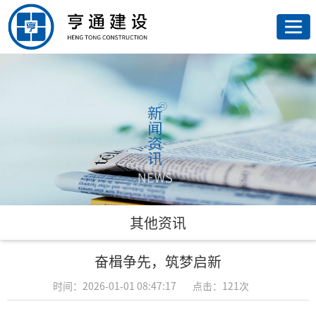
网
站
走
首
进
荣
页
亨
誉
亨
通
资
通
新
质
业
闻
联
其他资讯
务
资
系
奋楫争先，筑梦启新
讯
我
时间：2026-01-01 08:47:17
点击：121次
们