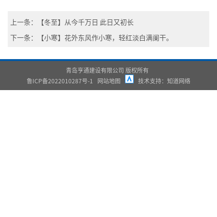
上一条：【冬至】从今千万日 此日又初长
下一条：【小寒】花外东风作小寒，轻红淡白满阑干。
青岛亨通建设有限公司 版权所有
鲁ICP备2022010287号-1
网站地图
技术支持：
知道网络