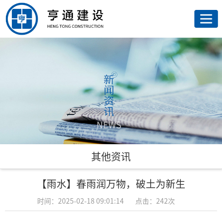
网
站
走
首
进
荣
页
亨
誉
亨
通
资
通
新
质
业
闻
联
其他资讯
务
资
系
【雨水】春雨润万物，破土为新生
讯
我
时间：2025-02-18 09:01:14
点击：242次
们