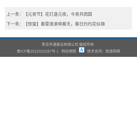
上一条：【元宵节】花灯逢元夜，今宵共团圆
下一条：【惊蛰】春雷滚滚唤春天，春日灼灼花似锦
青岛亨通建设有限公司 版权所有
鲁ICP备2022010287号-1
网站地图
技术支持：
知道网络