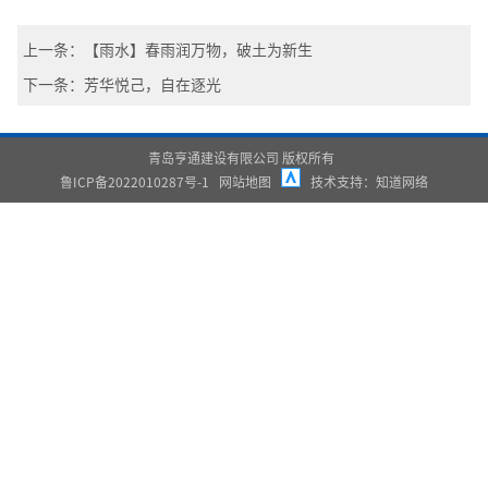
上一条：【雨水】春雨润万物，破土为新生
下一条：芳华悦己，自在逐光
青岛亨通建设有限公司 版权所有
鲁ICP备2022010287号-1
网站地图
技术支持：
知道网络