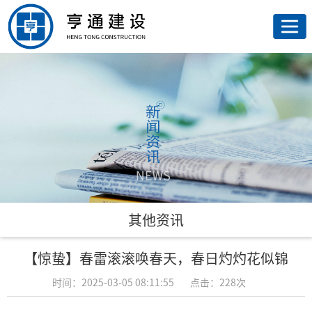
网
站
走
首
进
荣
页
亨
誉
亨
通
资
通
新
质
业
闻
联
其他资讯
务
资
系
【惊蛰】春雷滚滚唤春天，春日灼灼花似锦
讯
我
时间：2025-03-05 08:11:55
点击：228次
们